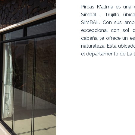
Pircas K'allma es una 
Simbal - Trujillo, ub
SIMBAL. Con sus ampli
excepcional con sol d
cabaña te ofrece un es
naturaleza. Esta ubicado
el departamento de La L